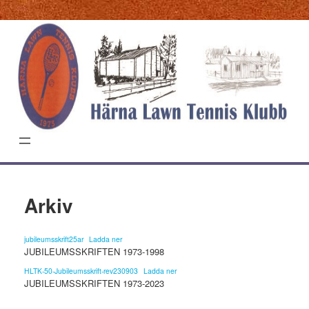
Hoppa
till
innehåll
Arkiv
jubileumsskrift25ar
Ladda ner
JUBILEUMSSKRIFTEN 1973-1998
HLTK-50-Jubileumsskrift-rev230903
Ladda ner
JUBILEUMSSKRIFTEN 1973-2023