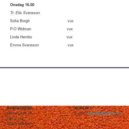
Onsdag 16.00
Tr: Elis Svensson
Sofia Borgh vux
P-O Widman vux
Linda Hernbo vux
Emma Svensson vux
POSTADRESS:
KONTAKT:
Härna Lawn TK
E-post:
harnaltk@gmail.com
Härna 105
52399 Hökerum