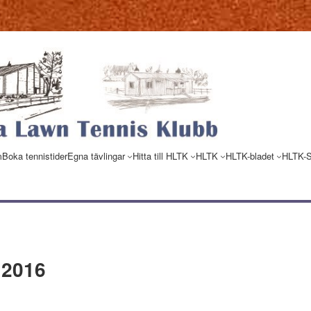
m
Boka tennistider
Egna tävlingar
Hitta till HLTK
HLTK
HLTK-bladet
HLTK-
 2016