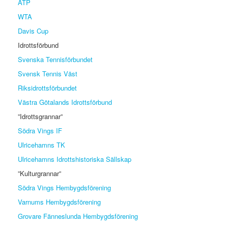
ATP
WTA
Davis Cup
Idrottsförbund
Svenska Tennisförbundet
Svensk Tennis Väst
Riksidrottsförbundet
Västra Götalands Idrottsförbund
”Idrottsgrannar”
Södra Vings IF
Ulricehamns TK
Ulricehamns Idrottshistoriska Sällskap
”Kulturgrannar”
Södra Vings Hembygdsförening
Varnums Hembygdsförening
Grovare Fänneslunda Hembygdsförening