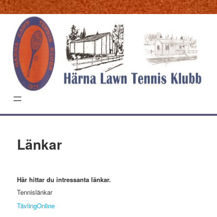
Hoppa
till
innehåll
Länkar
Här hittar du intressanta länkar.
Tennislänkar
TävlingOnline