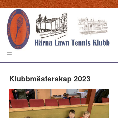
Hoppa
till
innehåll
Klubbmästerskap 2023