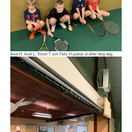
Axel H, Axel L, Victor T och Felix H pustar ut efter lång dag.