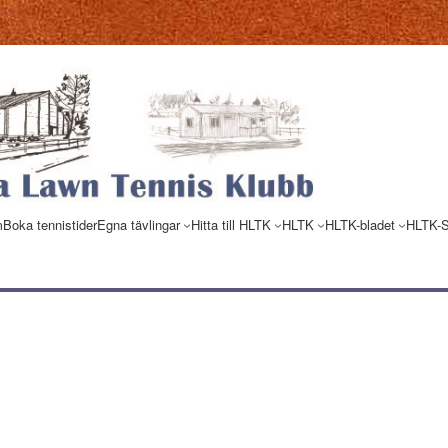
m
Boka tennistider
Egna tävlingar
Hitta till HLTK
HLTK
HLTK-bladet
HLTK-