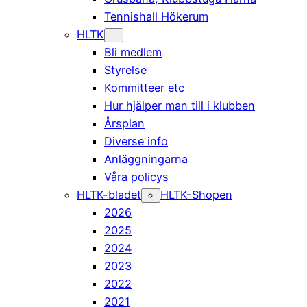
Tennishall Hökerum
HLTK
Bli medlem
Styrelse
Kommitteer etc
Hur hjälper man till i klubben
Årsplan
Diverse info
Anläggningarna
Våra policys
HLTK-bladet
HLTK-Shopen
2026
2025
2024
2023
2022
2021