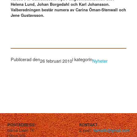
Helena Lund, Johan Borgedahl och Karl Johansson.
Valberedningen består numera av Carina Öman-Stenwall och
Jene Gustavsson.
Publicerad den
i kategorin
26 februari 2010
Nyheter
POSTADRESS:
KONTAKT:
Härna Lawn TK
E-post:
harnaltk@gmail.com
Härna 105