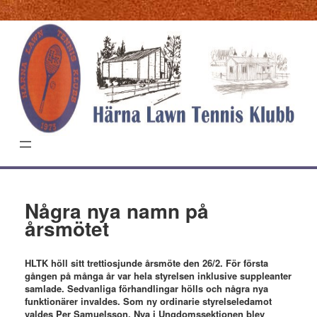
Hoppa
till
innehåll
Några nya namn på
årsmötet
HLTK höll sitt trettiosjunde årsmöte den 26/2. För första
gången på många år var hela styrelsen inklusive suppleanter
samlade. Sedvanliga förhandlingar hölls och några nya
funktionärer invaldes. Som ny ordinarie styrelseledamot
valdes Per Samuelsson. Nya i Ungdomssektionen blev