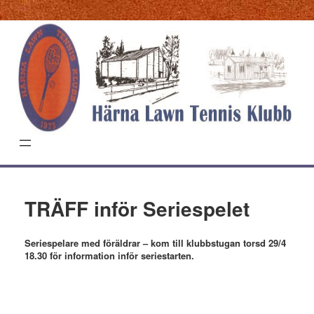
Hoppa
till
innehåll
TRÄFF inför Seriespelet
Seriespelare med föräldrar – kom till klubbstugan torsd 29/4
18.30 för information inför seriestarten.