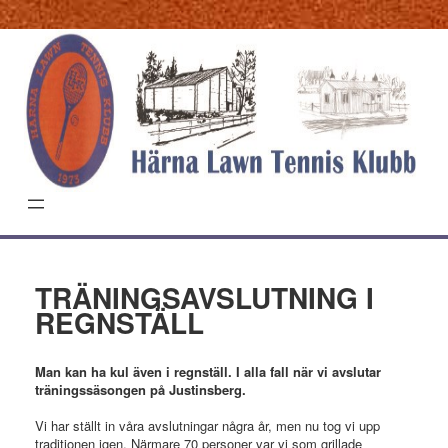
Hoppa
till
innehåll
TRÄNINGSAVSLUTNING I
REGNSTÄLL
Man kan ha kul även i regnställ. I alla fall när vi avslutar
träningssäsongen på Justinsberg.
Vi har ställt in våra avslutningar några år, men nu tog vi upp
traditionen igen. Närmare 70 personer var vi som grillade