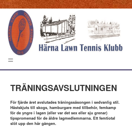
Hoppa
till
innehåll
TRÄNINGSAVSLUTNINGEN
För fjärde året avslutades träningssäsongen i sedvanlig stil.
Hästskjuts till skogs, hamburgare med tillbehör, femkamp
för de yngre i lagen (eller var det sex eller sju grenar)
tipspromenad för de äldre lagmedlemmarna. Ett femtiotal
slöt upp den här gången.