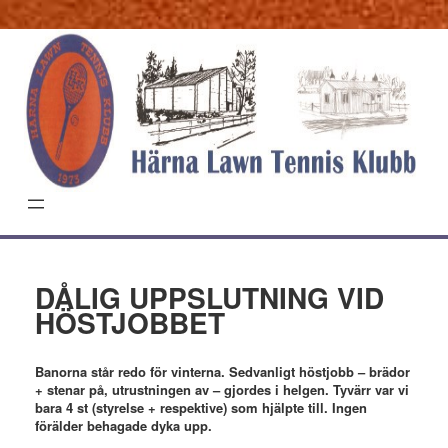
Hoppa
till
innehåll
DÅLIG UPPSLUTNING VID
HÖSTJOBBET
Banorna står redo för vinterna. Sedvanligt höstjobb – brädor
+ stenar på, utrustningen av – gjordes i helgen. Tyvärr var vi
bara 4 st (styrelse + respektive) som hjälpte till. Ingen
förälder behagade dyka upp.